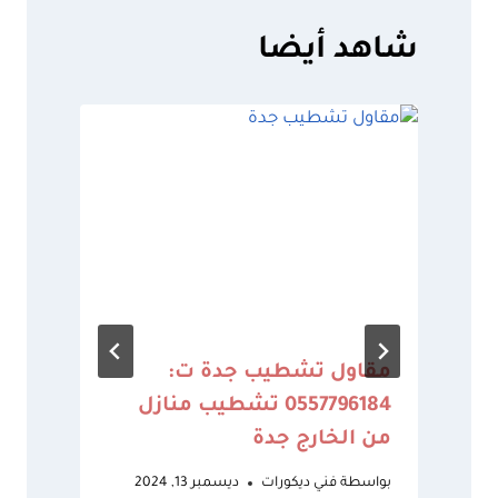
شاهد أيضا
مقاول تشطيب جدة ت:
د
0557796184 تشطيب منازل
من الخارج جدة
ب
ع
بواسطة
فني ديكورات
ديسمبر 13, 2024