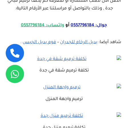
اتصل الان لطلب استشارة او لمعرفة كم يكلف ترميم مباني
جدة , وذلك بالتواصل أو مراسلتنا عبر الأرقام التالية:
جوال: 0557796184
أو
واتساب: 0557796184
شاهد أيضا:
بديل الرخام للجدران
–
فوم بديل الجبس
.
تكلفة ترميم شقة في جدة
ترميم واجهة المنزل
تكلفة ترميم منزل جدة