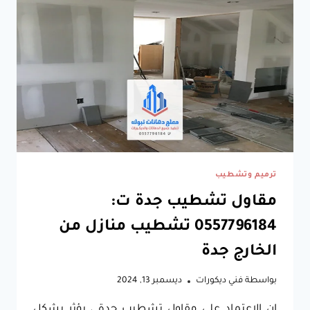
خشب
مودرن
جدة
ترميم وتشطيب
مقاول تشطيب جدة ت:
0557796184 تشطيب منازل من
الخارج جدة
بواسطة
فني ديكورات
ديسمبر 13, 2024
ان الاعتماد على مقاول تشطيب جدة ، يؤثر بشكل