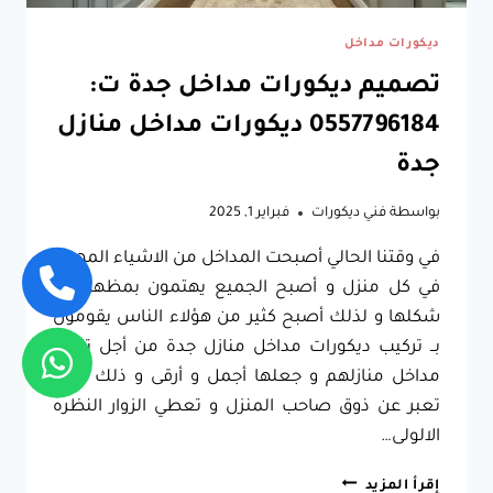
ديكورات مداخل
تصميم ديكورات مداخل جدة ت:
0557796184 ديكورات مداخل منازل
جدة
بواسطة
فني ديكورات
فبراير 1, 2025
في وقتنا الحالي أصبحت المداخل من الاشياء المهمه
في كل منزل و أصبح الجميع يهتمون بمظهرها و
شكلها و لذلك أصبح كثير من هؤلاء الناس يقومون
بــ تركيب ديكورات مداخل منازل جدة من أجل تزيين
مداخل منازلهم و جعلها أجمل و أرقى و ذلك لإنها
تعبر عن ذوق صاحب المنزل و تعطي الزوار النظره
الالولى…
تصميم
إقرأ المزيد