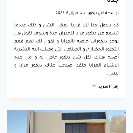
جدة
بواسطة
فني ديكورات
فبراير 6, 2025
قد يبدول هذا لك غريبا بعض الشئ و ذلك عندما
تسمع عن ديكور مرايا للجدران جدة وسوف تقول هل
يوجد ديكورات خاصه بالمرايا و نقول لك نعم فمع
التطور الحضاري و الصناعي التي وصلت اليه البشرية
أصبح هناك لكل شئ ديكور خاص به و من هذه
الاشياء المرايا فلقد أصبحت هناك ديكور مرايا و
ليس…
ديكور
إقرأ المزيد
مرايا
للجدران
جدة
ت:
0557796184
تركيب
مرايا