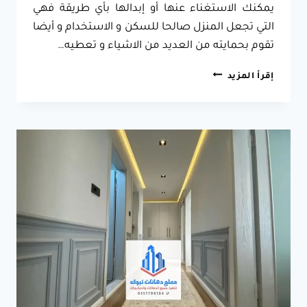
يمكنك الاستغناء عنها أو إبدالها بأي طريقة فهي
التي تجعل المنزل صالحا للسكن و الاستخدام و أيضا
تقوم بحمايته من العديد من الاشياء و تعطيه…
مقاول
إقرأ المزيد
دهان
جدة
ت:
0557796184
دهان
خارجي
جدة