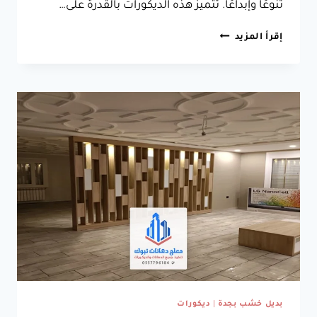
تنوعًا وإبداعًا. تتميز هذه الديكورات بالقدرة على…
ديكورات
إقرأ المزيد
اسقف
جبس
جدة
ت:
0557796184
تركيب
اسقف
الجبس
جدة
بديل خشب بجدة
|
ديكورات