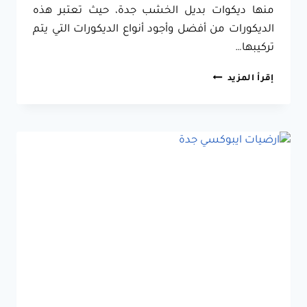
منها ديكوات بديل الخشب جدة، حيث تعتبر هذه
الديكورات من أفضل وأجود أنواع الديكورات التي يتم
تركيبها…
ديكورات
إقرأ المزيد
بديل
الخشب
جدة
ت:
0557796184 اسقف
بديل
الخشب
جدة
–
اعمدة
بديل
الخشب
جدة