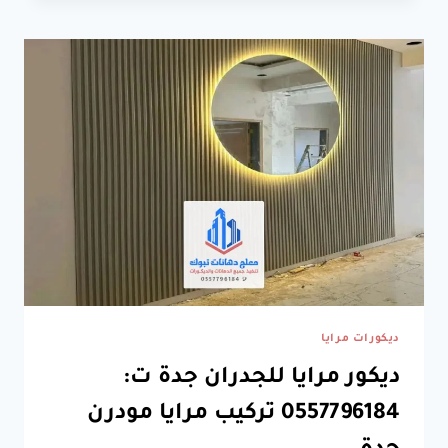
ت:
0557796184
بارتشن
خشب
مودرن
جدة
ديكورات مرايا
ديكور مرايا للجدران جدة ت:
0557796184 تركيب مرايا مودرن