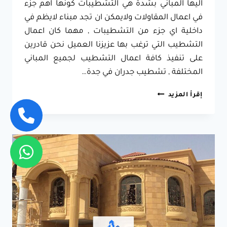
اليها المباني بشدة هي التشطيبات كونها اهم جزء
في اعمال المقاولات ولايمكن ان تجد مبناء لايظم في
داخلية اي جزء من التشطيبات , مهما كان اعمال
التشطيب التي ترغب بها عزيزنا العميل نحن قادرين
على تنفيذ كافة اعمال التشطيب لجميع المباني
المختلفة , تشطيب جدران في جدة…
مقاول
إقرأ المزيد
ترميم
وتشطيب
جدة
0557796184
تشطيب
شقق
في
جدة
–
مقاول
ترميم
وتشطيب