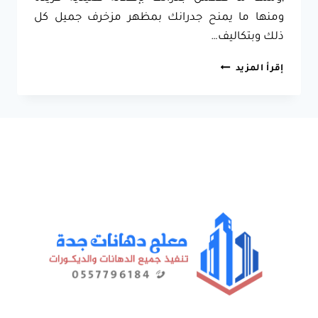
ومنها ما يمنح جدرانك بمظهر مزخرف جميل كل
ذلك وبتكاليف…
دهانات
إقرأ المزيد
خارجية
جدة
0557796184 –
مقاول
بويات
بروفايل
رشات
ودهانات
عسيب
بجدة