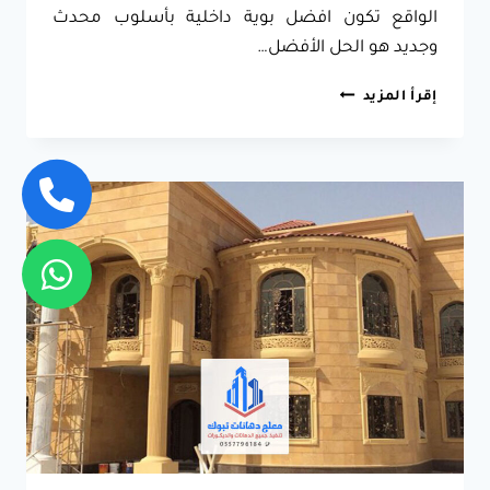
الواقع تكون افضل بوية داخلية بأسلوب محدث
وجديد هو الحل الأفضل…
رشة
إقرأ المزيد
بروفايل
خارجي
جدة
ت:
0557796184
معلم
دهانات
داخلية
وخارجية
–
محلات
بويات
في
جدة