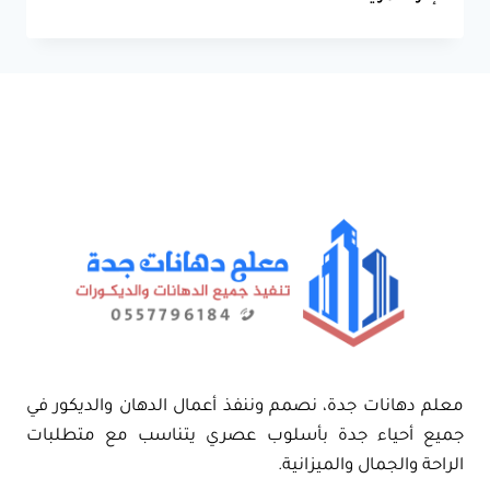
خارجية
جدة
0557796184 –
مقاول
بويات
بروفايل
رشات
ودهانات
عسيب
بجدة
معلم دهانات جدة، نصمم وننفذ أعمال الدهان والديكور في
جميع أحياء جدة بأسلوب عصري يتناسب مع متطلبات
الراحة والجمال والميزانية.