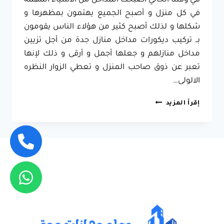
في وقتنا الحالي أصبحت المداخل من الاشياء المهمه
في كل منزل و أصبح الجميع يهتمون بمظهرها و
شكلها و لذلك أصبح كثير من هؤلاء الناس يقومون
بــ تركيب ديكورات مداخل منازل جدة من أجل تزيين
مداخل منازلهم و جعلها أجمل و أرقى و ذلك لإنها
تعبر عن ذوق صاحب المنزل و تعطي الزوار النظره
الالولى…
تصميم
إقرأ المزيد
ديكورات
مداخل
جدة
ت:
0557796184
ديكورات
مداخل
منازل
جدة