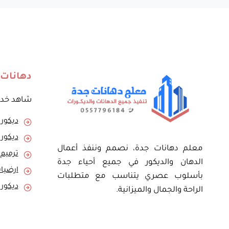
ديكورات
فوم
في
جدة
–
معلم
بديل
دهانات 
الرخام
والخشب
شاهد خدما
في
جدة
ديكور
ديكور
معلم دهانات جدة، نصمم وننفذ أعمال
ترميم
الدهان والديكور في جميع أحياء جدة
ارضيا
بأسلوب عصري يتناسب مع متطلبات
ديكور
الراحة والجمال والميزانية.