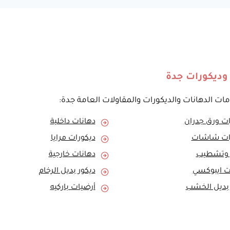
:
0557796184
تركيب
اسقف
جبس
بورد
جدة
وديكورات جدة
–
ديكورات
ت الدهانات والديكورات والمقاولات العامة جدة:
جبس
بورد
ات ورق جدران
دهانات داخلية
اسقف
جدة
ات شاشات
ديكورات مرايا
 وتشطيب
دهانات خارجية
ت ايبوكسي
ديكور بديل الرخام
 بديل الخشب
أرضيات باركيه