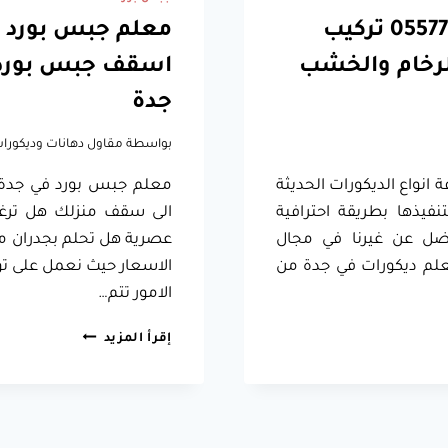
مصمم ديكور داخلي جدة جوال:0557796184 تركيب
لرخام والخشب
اسقف جبس بورد 
جدة
بواسطة
مقاول دهانات وديكورا
نواع الديكورات الحديثة
معلم جبس بورد في جدة 
فيذها بطريقة احترافية
الى سقف منزلك هل ترغ
افضل عن غيرنا في مجال
عصرية هل تحلم بجدران منز
لم ديكورات في جدة من
الاسعار حيث نعمل على تو
الامور تتم…
معلم
إقرأ المزيد
جبس
بورد
في
جدة
ت