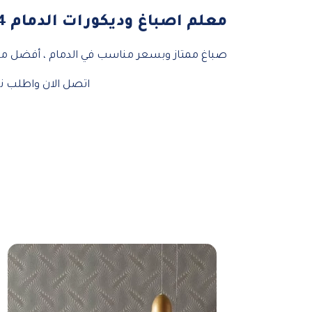
معلم اصباغ وديكورات الدمام 0557796184 – أفضل فني ديكور في الشرقية الدمام
صباغ ممتاز وبسعر مناسب في الدمام ، أفضل معل
اتصل الان واطلب نو