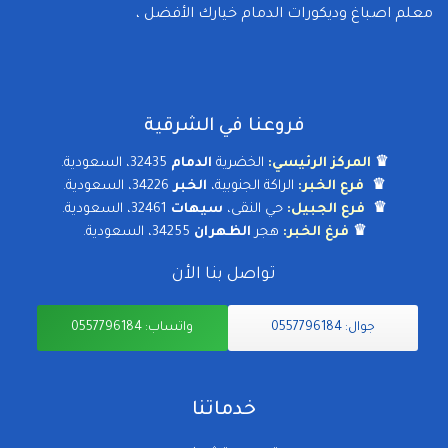
معلم اصباغ وديكورات الدمام خيارك الأفضل ،
فروعنا في الشرقية
♛
المركز الرئيسي:
الخضرية
الدمام
32435، السعودية.
♛
فرع الخبر:
الراكة الجنوبية،
الخبر
34226، السعودية.
♛
فرع الجبيل:
حي النقى،
سيهات
32461، السعودية.
♛
فرغ الخبر:
هجر
الظهران
34255، السعودية.
تواصل بنا الأن
جوال: 0557796184
واتساب: 0557796184
خدماتنا