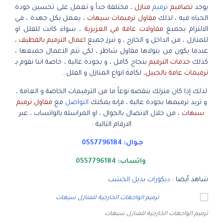
يوجد
تصاميم
ترميم
منازل
، مختلفة جداً و تعمل على تحسين جودة
الحياه فيه ، لذلك
مقاول ترميمات سيهات
، يعمل بكل جهدة ، في
الالتزام بجميع
مقاولات عامة في العزيزية
، سواء كانت للفلل او
للمنازل ، من الداخل و الخارج ، و تبرز جميع
اعمال الترميم بالقطيف
،
عندما يكون من يتولاها مقاول شاطر ، لكي تتم الاعمال جميعها ،
كذلك
خدمات الترميم
بنجاح كامل ، و بجودة عالية ، خاصة اننا نقوم بـ
ترميمات عامة بالجبيل
، لكافة انواع المنازل و الفلل .
لذلك إذا كان منزلك ينقصه نوعاً ما من الترميمات الخاصة و العامة ،
و تريد ترميمها بجودة عالية ، فإنه يمكنك
التواصل
مع
مقاول ترميم
سيهات
، من خلال الاتصال بالجوال ، او المراسله بالواتساب ، عبر
الارقام التالية :
جـوال:
0557796184
واتساب:
0557796184
شاهد أيضا :
ديكورات بديل الخشب
ترميم الواجهات الخارجية للمنازل سيهات