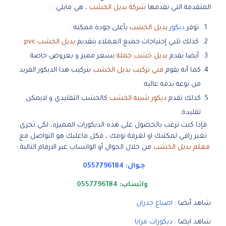
المتقدمة التي تقدمها
شركة بديل الخشب
، هي مايلي :
توفر
ديكور
بديل الخشب
بأعلى جودة ممكنه .
كذلك تلبي إحتياجات جميع العملاء بتقديم
بديل الخشب pvc
.
أيضا تقدم
بديل خشب جملة
بسعر مميز و بعروض خاصة .
كما أنه يقوم
فني تركيب بديل الخشب
بتركيب هذا الديكور الفريد
من نوعه بدقه عاليه.
كذلك تقدم
ديكور شبيه الخشب
كالخشب التقليدي و لايمكن
تقليدة.
فإذا كنت ترغب بالحصول على هذه الديكورات المميزه، لكي تجري
تغير راقي لمكتبك او لغرفة نومك ، فكل ماعليك هو التواصل مع
معلم بديل الخشب
من خلال الجوال أو الواتساب عبر الارقام التالية :
جـوال:
0557796184
واتساب:
0557796184
شاهد أيضا :
اصباغ جدران
شاهد ايضا :
ديكورات مرايا