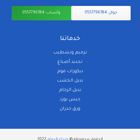
جوال: 0557796184
واتساب: 0557796184
خدماتنا
ترميم وتشطيب
تجديد أصباغ
ديكورات فوم
بديل الخشب
بديل الرخام
جبس بورد
ورق جدران
الحقوق محفوظة ©
صباغ الدمام
2022