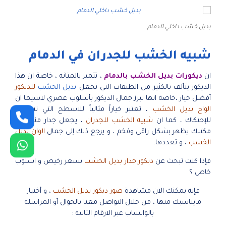
بديل خشب داخلي الدمام
شبيه الخشب للجدران في الدمام
ان
ديكورات بديل الخشب بالدمام
، تتميز بالمتانه ، خاصة ان هذا
الديكور يتألف بالكثير من الطبقات التي تجعل
بديل الخشب
للديكور
أفضل خيار ،خاصة انها تبرز جمال الديكور بأسلوب عصري لاسيما ان
الواح بديل الخشب
، تعتبر خياراً مثالياً للاسطح التي تتعرض
للإحتكاك ، كما ان
شبيه الخشب للجدران
، يجعل جدار منزلك او
مكتبك يظهر بشكل راقي وفخم ، و يرجع ذلك إلى جمال
الوان بديل
الخشب
، و تعددها.
فإذا كنت تبحث عن
ديكور جدار بديل الخشب
بسعر رخيص و اسلوب
خاص ؟
فإنه يمكنك الان مشاهدة
صور ديكور بديل الخشب
، و أختيار
مايناسبك منها ، من خلال التواصل معنا بالجوال أو المراسلة
بالواتساب عبر الارقام التالية :