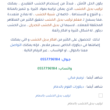
يكون الحل الأمثل ، فبدلاُ من إستخدام الخشب التقليدي ، يمكنك
تركيب بديل الخشب
، الذي يمكن تركيبه بمواد كثيرة ،و تتميز بالمتانة
، و التنوع و الاستدامة ، خاصه ان
شبية الخشب
، له نماذج متعددة
،مما يسمح لـ
معلم تركيب بديل الخشب
تحقيق الكثير من المظاهر
المختلفة للعملاء ، لاسيما ان
بديل الخشب للجدران
، بديل الخشب
ديكور , له اشكال كثيرة و افكار رائعة.
لذلك للحصول على الكثير من
افكار بديل الخشب
و التي يمكنك
إضافتها في ديكورك الخاص بسعر ملاءم ، فإنه يمكنك
التواصل
معنا بالجوال ، او الواتساب ، عبر الارقام التالية :
جـوال:
0557796184
واتساب:
0557796184
شاهد أيضا :
ترميم مباني
شاهد أيضا :
ديكورات الفوم بالدمام
تركيب بديل الخشب بالدمام